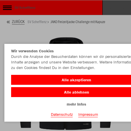
SV Schefflenz
ZURÜCK
SV Schefflenz
JAKO Freizeitjacke Challenge mit Kapuze
Wir verwenden Cookies
Durch die Analyse der Besucherdaten können wir dir personalisierte
Inhalte anzeigen und unsere Website verbessern. Weitere Informati
zu den Cookies findest Du in den Einstellungen.
Alle akzeptieren
Alle ablehnen
mehr Infos
Datenschutz
Impressum