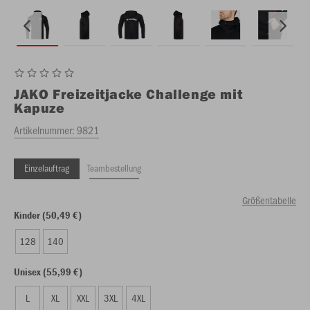
JAKO
Freizeitjacke Challenge mit
Kapuze
Artikelnummer:
9821
Einzelauftrag
Teambestellung
Größentabelle
Kinder (50,49 €)
128
140
Unisex (55,99 €)
L
XL
XXL
3XL
4XL