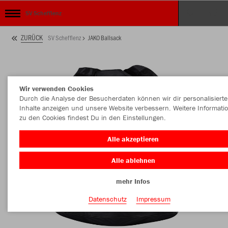
SV Schefflenz
ZURÜCK
SV Schefflenz
JAKO Ballsack
Wir verwenden Cookies
Durch die Analyse der Besucherdaten können wir dir personalisierte
Inhalte anzeigen und unsere Website verbessern. Weitere Informati
zu den Cookies findest Du in den Einstellungen.
Alle akzeptieren
Alle ablehnen
mehr Infos
Datenschutz
Impressum