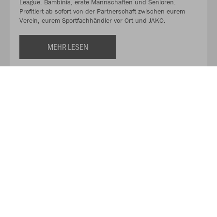
League. Bambinis, erste Mannschaften und Senioren.
Profitiert ab sofort von der Partnerschaft zwischen eurem
Verein, eurem Sportfachhändler vor Ort und JAKO.
MEHR LESEN
Über JAKO
Aus der Garage zum führenden Teamsport-Ausrüster. Die
Erfolgsgeschichte von JAKO beginnt 1989 und dauert bis
heute an. Seit der Gründung ist es das Ziel von JAKO, der