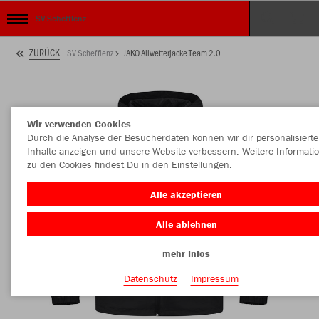
SV Schefflenz
ZURÜCK
SV Schefflenz
JAKO Allwetterjacke Team 2.0
Wir verwenden Cookies
Durch die Analyse der Besucherdaten können wir dir personalisierte
Inhalte anzeigen und unsere Website verbessern. Weitere Informati
zu den Cookies findest Du in den Einstellungen.
Alle akzeptieren
Alle ablehnen
mehr Infos
Datenschutz
Impressum