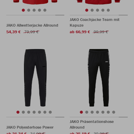
JAKO Coachjacke Team mit
JAKO Allwetterjacke Allround
Kapuze
54,39 €
79,99 €
ab 66,99 €
99,99 €
JAKO Präsentationshose
JAKO Polyesterhose Power
Allround
ab 21,34 €
34,99 €
ab 25,19 €
39,99 €