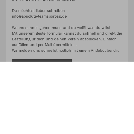
Du möchtest lieber schreiben
info@absolute-teamsport-sp.de
Wenns schnell gehen muss und du weißt was du willst.
Mit unserem Bestellformular kannst du schnell und direkt die
Bestellung ür dich und deinen Verein abschicken. Einfach
ausfüllen und per Mail übermitteln. .
Wir melden uns schnellstmöglich mit einem Angebot bei dir.
MEHR LESEN