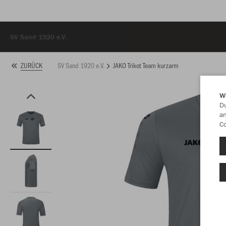
SV Sand 1920 e.V.
SV Sand 1920 e.V.
JAKO Trikot Team kurzarm
ZURÜCK
W
Du
an
Co