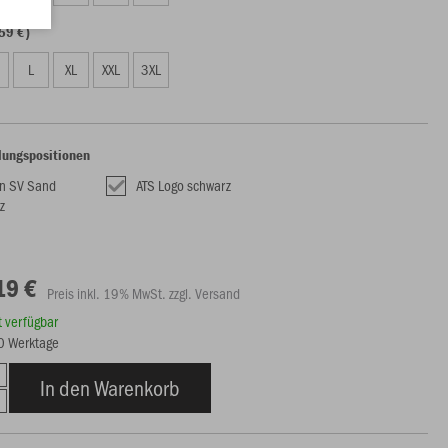
59 €)
L
XL
XXL
3XL
lungspositionen
n SV Sand
ATS Logo schwarz
z
19 €
Preis inkl. 19% MwSt. zzgl. Versand
rt verfügbar
10 Werktage
In den Warenkorb