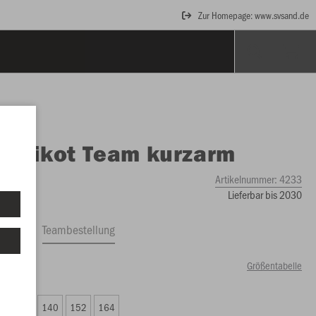
Zur Homepage: www.svsand.de
O
Trikot Team kurzarm
Artikelnummer:
4233
Lieferbar bis 2030
ftrag
Teambestellung
Größentabelle
19 €)
6
128
140
152
164