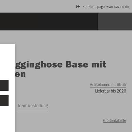
Zur Homepage: www.svsand.de
O
Jogginghose Base mit
dchen
Artikelnummer:
6565
Lieferbar bis 2026
ftrag
Teambestellung
Größentabelle
99 €)