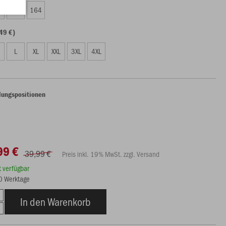
0
152
164
49 €)
L
XL
XXL
3XL
4XL
lungspositionen
99 €
39,99 €
Preis inkl. 19% MwSt. zzgl. Versand
rt verfügbar
10 Werktage
In den Warenkorb