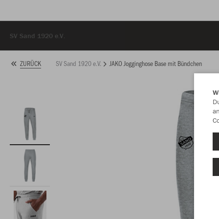
SV Sand 1920 e.V.
SV Sand 1920 e.V.
JAKO Jogginghose Base mit Bündchen
ZURÜCK
W
Du
an
Co