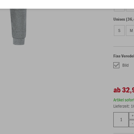
128
14
Unisex (36,
S
M
Fixe Verede
Bild
ab 32,
Artikel sofo
Lieferzeit: 