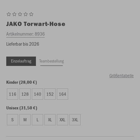
JAKO
Torwart-Hose
Artikelnummer:
8936
Lieferbar bis 2026
Einzelauftrag
Teambestellung
Größentabelle
Kinder (28,00 €)
116
128
140
152
164
Unisex (31,50 €)
S
M
L
XL
XXL
3XL