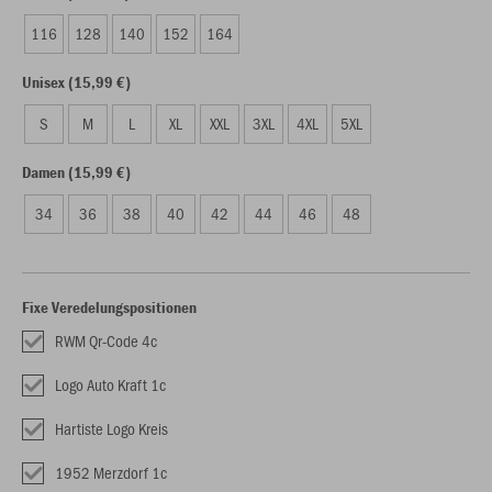
116
128
140
152
164
Unisex (15,99 €)
S
M
L
XL
XXL
3XL
4XL
5XL
Damen (15,99 €)
34
36
38
40
42
44
46
48
Fixe Veredelungspositionen
RWM Qr-Code 4c
Logo Auto Kraft 1c
Hartiste Logo Kreis
1952 Merzdorf 1c