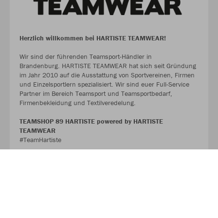
Herzlich willkommen bei HARTISTE TEAMWEAR!
Wir sind der führenden Teamsport-Händler in
Brandenburg. HARTISTE TEAMWEAR hat sich seit Gründung
im Jahr 2010 auf die Ausstattung von Sportvereinen, Firmen
und Einzelsportlern spezialisiert. Wir sind euer Full-Service
Partner im Bereich Teamsport und Teamsportbedarf,
Firmenbekleidung und Textilveredelung.
TEAMSHOP 89 HARTISTE powered by HARTISTE
TEAMWEAR
#TeamHartiste
ÜBER UNS