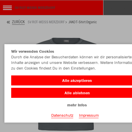
SV ROT-WEISS MERZDORF
ZURÜCK
SV ROT-WEISS MERZDORF
JAKO T-Shirt Organic
Wir verwenden Cookies
Durch die Analyse der Besucherdaten können wir dir personalisierte
Inhalte anzeigen und unsere Website verbessern. Weitere Informati
zu den Cookies findest Du in den Einstellungen.
Alle akzeptieren
Alle ablehnen
mehr Infos
Datenschutz
Impressum