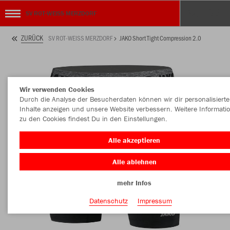
SV ROT-WEISS MERZDORF
ZURÜCK
SV ROT-WEISS MERZDORF
JAKO Short Tight Compression 2.0
Wir verwenden Cookies
Durch die Analyse der Besucherdaten können wir dir personalisierte
Inhalte anzeigen und unsere Website verbessern. Weitere Informati
zu den Cookies findest Du in den Einstellungen.
Alle akzeptieren
Alle ablehnen
mehr Infos
Datenschutz
Impressum