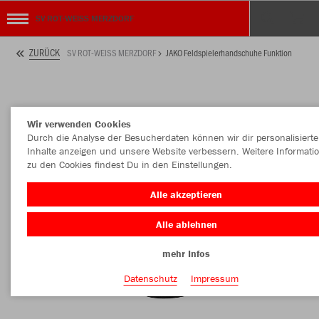
SV ROT-WEISS MERZDORF
ZURÜCK
SV ROT-WEISS MERZDORF
JAKO Feldspielerhandschuhe Funktion
Wir verwenden Cookies
Durch die Analyse der Besucherdaten können wir dir personalisierte
Inhalte anzeigen und unsere Website verbessern. Weitere Informati
zu den Cookies findest Du in den Einstellungen.
Alle akzeptieren
Alle ablehnen
mehr Infos
Datenschutz
Impressum