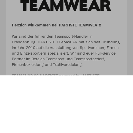
Herzlich willkommen bei HARTISTE TEAMWEAR!
Wir sind der führenden Teamsport-Händler in
Brandenburg. HARTISTE TEAMWEAR hat sich seit Gründung
im Jahr 2010 auf die Ausstattung von Sportvereinen, Firmen
und Einzelsportlern spezialisiert. Wir sind euer Full-Service
Partner im Bereich Teamsport und Teamsportbedarf,
Firmenbekleidung und Textilveredelung.
TEAMSHOP 89 HARTISTE powered by HARTISTE
TEAMWEAR
#TeamHartiste
ÜBER UNS