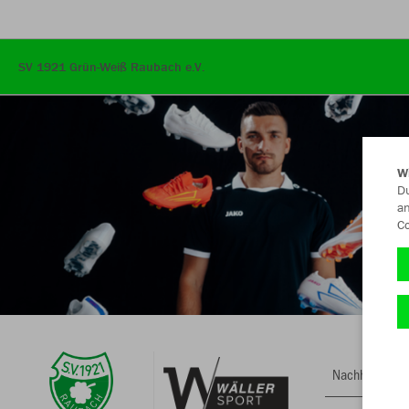
SV 1921 Grün-Weiß Raubach e.V.
W
Du
an
Co
Nachhaltig