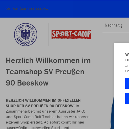
SV Preußen 90 Beeskow
Nachhaltig
W
Herzlich Willkommen im
Du
an
Teamshop SV Preußen
Co
90 Beeskow
HERZLICH WILLKOMMEN IM OFFIZIELLEN
SHOP DER SV PREUßEN 90 BEESKOW!
In
Zusammenarbeit mit unserem Ausrüster JAKO
und Sport-Camp Ralf Tischler haben wir unseren
eigenen Shop erstellt. Ab sofort könnt Ihr hier
ausgewählte, hochwertige Sport- und