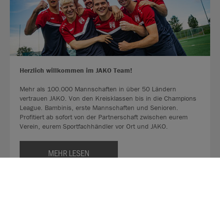
Herzlich willkommen im JAKO Team!
Mehr als 100.000 Mannschaften in über 50 Ländern
vertrauen JAKO. Von den Kreisklassen bis in die Champions
League. Bambinis, erste Mannschaften und Senioren.
Profitiert ab sofort von der Partnerschaft zwischen eurem
Verein, eurem Sportfachhändler vor Ort und JAKO.
MEHR LESEN