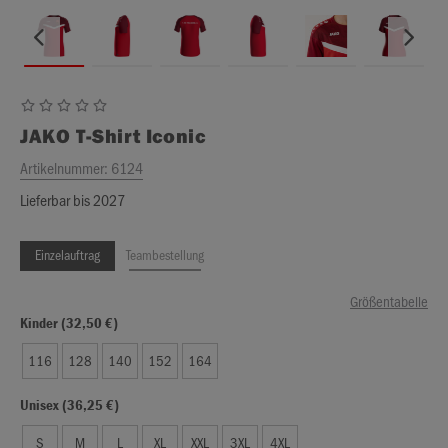
JAKO
T-Shirt Iconic
Artikelnummer:
6124
Lieferbar bis 2027
Einzelauftrag
Teambestellung
Größentabelle
Kinder (32,50 €)
116
128
140
152
164
Unisex (36,25 €)
S
M
L
XL
XXL
3XL
4XL