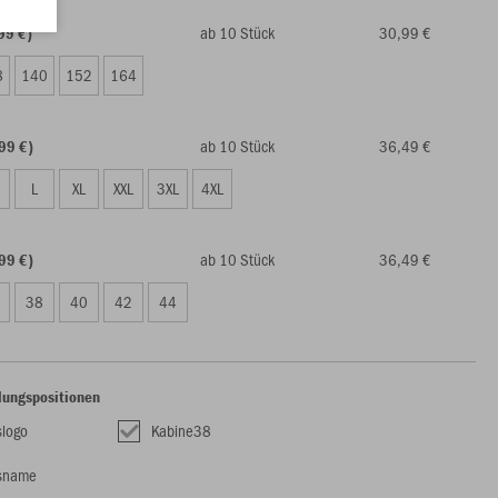
ab 10 Stück
30,99 €
99 €)
8
140
152
164
ab 10 Stück
36,49 €
99 €)
L
XL
XXL
3XL
4XL
ab 10 Stück
36,49 €
99 €)
38
40
42
44
lungspositionen
slogo
Kabine38
nsname