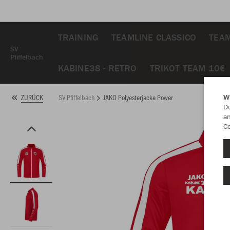
TRAINING
TEAMLINE CLASSICO
TEA
SV
Pfiffelbach
KABINE38 - RETRO
TRIKOT TEAM 10€
SV Pfiffelbach
JAKO Polyesterjacke Power
ZURÜCK
W
Du
an
Co