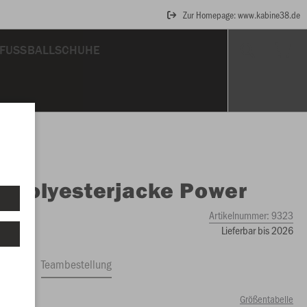
Zur Homepage: www.kabine38.de
FUSSBALLSCHUHE
O
Polyesterjacke Power
Artikelnummer:
9323
Lieferbar bis 2026
ftrag
Teambestellung
Größentabelle