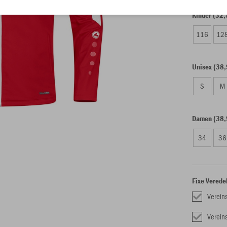
Kinder (32,
116
12
Unisex (38,
S
M
Damen (38,
34
36
Fixe Verede
Verein
Verei