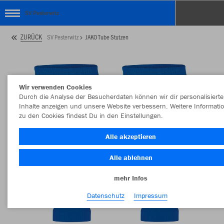
SV Pesterwitz
ZURÜCK
SV Pesterwitz
JAKO Tube Stutzen
Wir verwenden Cookies
Durch die Analyse der Besucherdaten können wir dir personalisierte
Inhalte anzeigen und unsere Website verbessern. Weitere Informati
zu den Cookies findest Du in den Einstellungen.
Alle akzeptieren
Alle ablehnen
mehr Infos
Datenschutz
Impressum