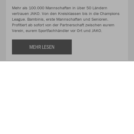
Mehr als 100.000 Mannschaften in über 50 Ländern
vertrauen JAKO. Von den Kreisklassen bis in die Champions
League. Bambinis, erste Mannschaften und Senioren.
Profitiert ab sofort von der Partnerschaft zwischen eurem
Verein, eurem Sportfachhändler vor Ort und JAKO.
MEHR LESEN
Über JAKO