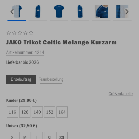
JAKO
Trikot Celtic Melange Kurzarm
Artikelnummer:
4214
Lieferbar bis 2026
Einzelauftrag
Teambestellung
Größentabelle
Kinder (29,00 €)
116
128
140
152
164
Unisex (32,50 €)
S
M
L
XL
XXL