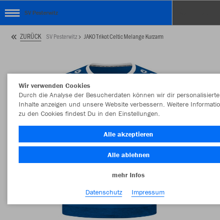
SV Pesterwitz
ZURÜCK
SV Pesterwitz
JAKO Trikot Celtic Melange Kurzarm
Wir verwenden Cookies
Durch die Analyse der Besucherdaten können wir dir personalisierte
Inhalte anzeigen und unsere Website verbessern. Weitere Informati
zu den Cookies findest Du in den Einstellungen.
Alle akzeptieren
Alle ablehnen
mehr Infos
Datenschutz
Impressum