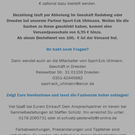
€ optional dazu bestellt werden.
Bezahlung läuft per Abholung im Geschäft Radeberg oder
Dresden bei unserem Partner Sport-Eck Uhlmann. Wollen Sie die
Sachen zu Ihnen geschickt haben, kommt eine
Versandpauschale von 6,95 € hinzu.
Ab einem Bestellwert von 100,- € ist der Versand frei.
Ihr habt noch Fragen?
Dann wendet euch an die Mitarbeiter vom Sport-Eck Uhlmann.
Geschäft in Dresden
Reisewitzer Str. 31 01159 Dresden
0351-42445682
sport-eck_uhlmann@arcor.de
Zeigt Eure Vereinstreue und lasst die Fanherzen höher schlagen!
Viel Spaß bei Eurem Einkauf! Dein Ansprechpartner im Verein bei
Sammelbestellungen ist Steffen Schütz. Ihn erreichst Du unter:
0178-2095731 oder st.schuetz-pesterwitz@t-online.de
Farbabweichungen, Preisänderungen und Tippfehler sind