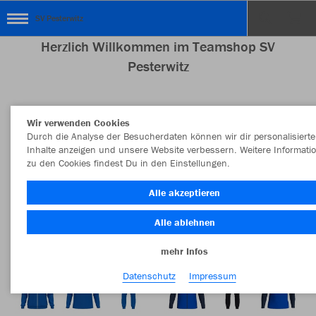
SV Pesterwitz
Herzlich Willkommen im Teamshop SV
Pesterwitz
Wir verwenden Cookies
Nachhaltig
Farbe
Durch die Analyse der Besucherdaten können wir dir personalisierte
Inhalte anzeigen und unsere Website verbessern. Weitere Informati
zu den Cookies findest Du in den Einstellungen.
Alle akzeptieren
Alle ablehnen
mehr Infos
Datenschutz
Impressum