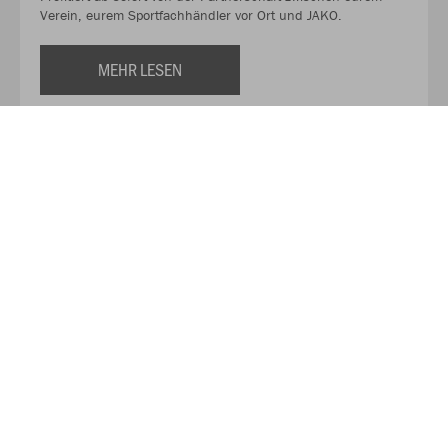
Verein, eurem Sportfachhändler vor Ort und JAKO.
MEHR LESEN
Über JAKO
Aus der Garage zum führenden Teamsport-Ausrüster. Die
Erfolgsgeschichte von JAKO beginnt 1989 und dauert bis
heute an. Seit der Gründung ist es das Ziel von JAKO, der
optimale Partner für alle Teams zu sein. In Deutschland,
weltweit und von der Kreisklasse bis in die Champions