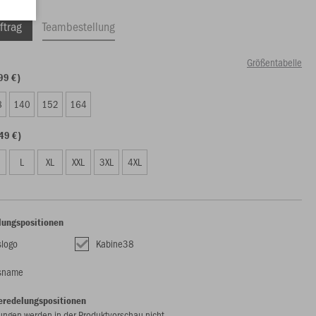
ftrag
Teambestellung
Größentabelle
99 €)
8
140
152
164
49 €)
L
XL
XXL
3XL
4XL
lungspositionen
slogo
Kabine38
nsname
eredelungspositionen
ungen werden in der Produktvorschau nicht