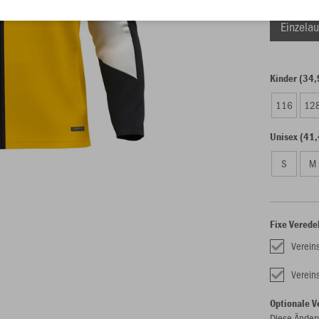
Einzelau
Kinder (34,
116
12
Unisex (41,
S
M
Fixe Verede
Verein
Verei
Optionale V
Diese Änder