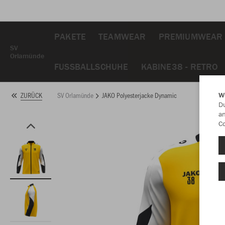
PAKETE
TEAMWEAR
PREMIUMWEAR
SV
Orlamünde
FUSSBALLSCHUHE
KABINE38 - RETRO
SV Orlamünde
JAKO Polyesterjacke Dynamic
ZURÜCK
W
Du
an
Co