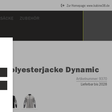
Zur Homepage: www.kabine38.de
KSÄCKE
ZUBEHÖR
O
Polyesterjacke Dynamic
schwarz
Artikelnummer:
9370
Lieferbar bis 2028