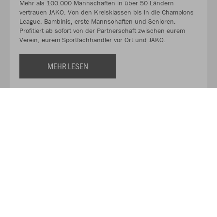
Mehr als 100.000 Mannschaften in über 50 Ländern
vertrauen JAKO. Von den Kreisklassen bis in die Champions
League. Bambinis, erste Mannschaften und Senioren.
Profitiert ab sofort von der Partnerschaft zwischen eurem
Verein, eurem Sportfachhändler vor Ort und JAKO.
MEHR LESEN
Über JAKO
Aus der Garage zum führenden Teamsport-Ausrüster. Die