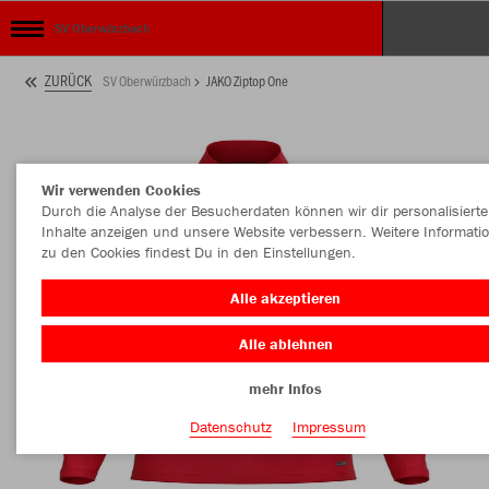
SV Oberwürzbach
ZURÜCK
SV Oberwürzbach
JAKO Ziptop One
Wir verwenden Cookies
Durch die Analyse der Besucherdaten können wir dir personalisierte
Inhalte anzeigen und unsere Website verbessern. Weitere Informati
zu den Cookies findest Du in den Einstellungen.
Alle akzeptieren
Alle ablehnen
mehr Infos
Datenschutz
Impressum