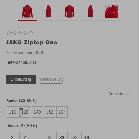
JAKO
Ziptop One
Artikelnummer:
8600
Lieferbar bis 2031
Einzelauftrag
Teambestellung
Größentabelle
Kinder (22,50 €)
116
128
140
152
164
Unisex (25,50 €)
S
M
L
XL
XXL
3XL
4XL