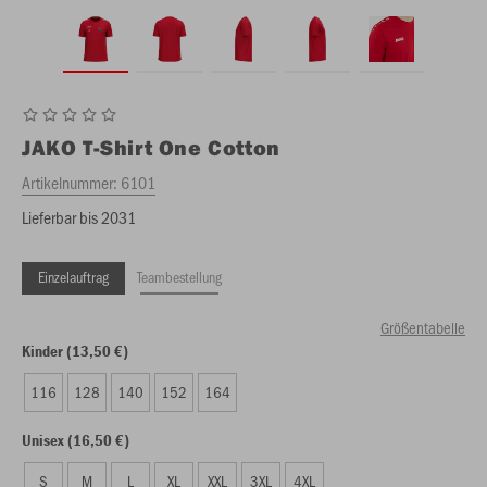
JAKO
T-Shirt One Cotton
Artikelnummer:
6101
Lieferbar bis 2031
Einzelauftrag
Teambestellung
Größentabelle
Kinder (13,50 €)
116
128
140
152
164
Unisex (16,50 €)
S
M
L
XL
XXL
3XL
4XL