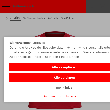
SV Oberwürzbach
ZURÜCK
SV Oberwürzbach
JAKO T-Shirt One Cotton
Wir verwenden Cookies
Durch die Analyse der Besucherdaten können wir dir personalisierte
Inhalte anzeigen und unsere Website verbessern. Weitere Informati
zu den Cookies findest Du in den Einstellungen.
Alle akzeptieren
Alle ablehnen
mehr Infos
Datenschutz
Impressum