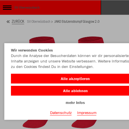
SV Oberwürzbach
ZURÜCK
SV Oberwürzbach
JAKO Stutzenstrumpf Glasgow 2.0
Wir verwenden Cookies
Durch die Analyse der Besucherdaten können wir dir personalisierte
Inhalte anzeigen und unsere Website verbessern. Weitere Informati
zu den Cookies findest Du in den Einstellungen.
Alle akzeptieren
Alle ablehnen
mehr Infos
Datenschutz
Impressum