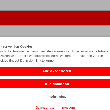
ir verwenden Cookies
JAK
rch die Analyse der Besucherdaten können wir dir personalisierte Inhalte
zeigen und unsere Website verbessern. Weitere Informationen zu den
okies findest Du in den Einstellungen.
Alle akzeptieren
Einzelau
Alle ablehnen
mehr Infos
Kinder (25,
116
12
Datenschutz
Impressum