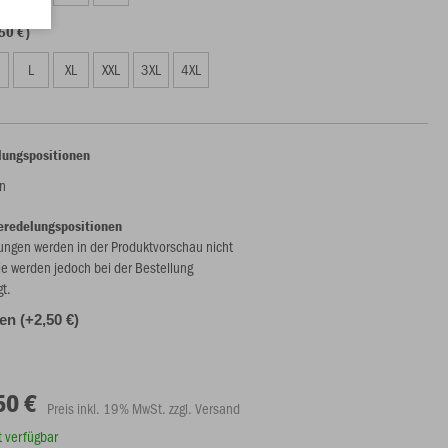
50 €)
L
XL
XXL
3XL
4XL
lungspositionen
n
eredelungspositionen
ungen werden in der Produktvorschau nicht
ie werden jedoch bei der Bestellung
gt.
len (+2,50 €)
50 €
Preis inkl. 19% MwSt. zzgl. Versand
rt verfügbar