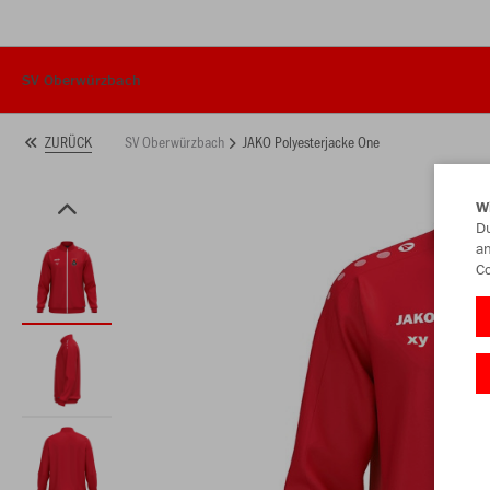
SV Oberwürzbach
SV Oberwürzbach
JAKO Polyesterjacke One
ZURÜCK
W
Du
an
Co