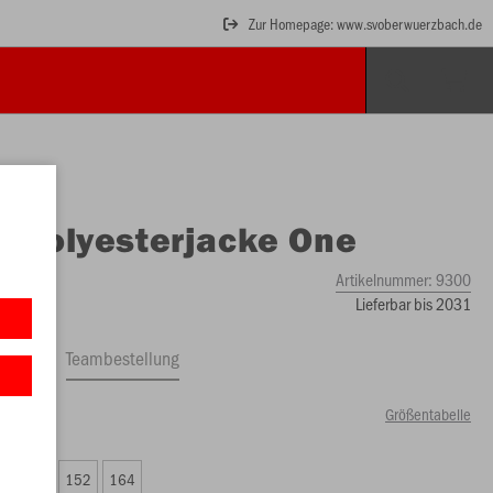
Zur Homepage: www.svoberwuerzbach.de
O
Polyesterjacke One
Artikelnummer:
9300
Lieferbar bis 2031
ftrag
Teambestellung
Größentabelle
50 €)
8
140
152
164