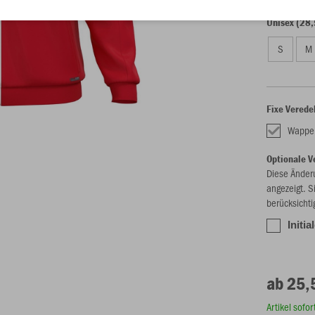
Unisex (28,
S
M
Fixe Verede
Wappe
Optionale V
Diese Änder
angezeigt. S
berücksichti
Initia
ab 25,
Artikel sofo