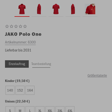
JAKO
Polo One
Artikelnummer:
6300
Lieferbar bis 2031
Einzelauftrag
Teambestellung
Größentabelle
Kinder (19,50 €)
140
152
164
Unisex (22,50 €)
S
M
L
XL
XXL
3XL
4XL