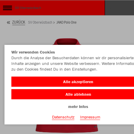
SV Oberwürzbach
ZURÜCK
SV Oberwürzbach
JAKO Polo One
Wir verwenden Cookies
Durch die Analyse der Besucherdaten können wir dir personalisierte
Inhalte anzeigen und unsere Website verbessern. Weitere Informati
zu den Cookies findest Du in den Einstellungen.
Alle akzeptieren
Alle ablehnen
mehr Infos
Datenschutz
Impressum