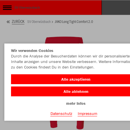
SV Oberwürzbach
ZURÜCK
SV Oberwürzbach
JAKO Long Tight Comfort 2.0
Wir verwenden Cookies
Durch die Analyse der Besucherdaten können wir dir personalisierte
Inhalte anzeigen und unsere Website verbessern. Weitere Informati
zu den Cookies findest Du in den Einstellungen.
Alle akzeptieren
Alle ablehnen
mehr Infos
Datenschutz
Impressum