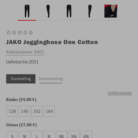
JAKO
Jogginghose One Cotton
Artikelnummer:
8401
Lieferbar bis 2031
Einzelauftrag
Teambestellung
Größentabelle
Kinder (24,00 €)
128
140
152
164
Unisex (27,00 €)
S
M
L
XL
XXL
3XL
4XL