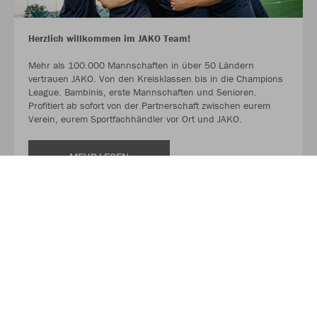
Herzlich willkommen im JAKO Team!
Mehr als 100.000 Mannschaften in über 50 Ländern
vertrauen JAKO. Von den Kreisklassen bis in die Champions
League. Bambinis, erste Mannschaften und Senioren.
Profitiert ab sofort von der Partnerschaft zwischen eurem
Verein, eurem Sportfachhändler vor Ort und JAKO.
MEHR LESEN