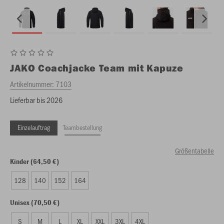
JAKO
Coachjacke Team mit Kapuze
Artikelnummer:
7103
Lieferbar bis 2026
Einzelauftrag
Teambestellung
Größentabelle
Kinder (64,50 €)
128
140
152
164
Unisex (70,50 €)
S
M
L
XL
XXL
3XL
4XL