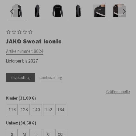
JAKO
Sweat Iconic
Artikelnummer:
8824
Lieferbar bis 2027
Einzelauftrag
Teambestellung
Größentabelle
Kinder (31,00 €)
116
128
140
152
164
Unisex (34,50 €)
S
M
L
XL
XXL