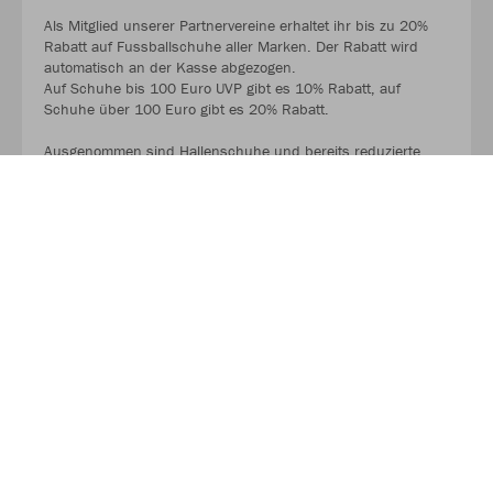
Als Mitglied unserer Partnervereine erhaltet ihr bis zu 20%
Rabatt auf Fussballschuhe aller Marken. Der Rabatt wird
automatisch an der Kasse abgezogen.
Auf Schuhe bis 100 Euro UVP gibt es 10% Rabatt, auf
Schuhe über 100 Euro gibt es 20% Rabatt.
Ausgenommen sind Hallenschuhe und bereits reduzierte
Schuhe.
MEHR LESEN