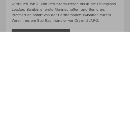
vertrauen JAKO. Von den Kreisklassen bis in die Champions
League. Bambinis, erste Mannschaften und Senioren.
Profitiert ab sofort von der Partnerschaft zwischen eurem
Verein, eurem Sportfachhändler vor Ort und JAKO.
MEHR LESEN
Über JAKO
Aus der Garage zum führenden Teamsport-Ausrüster. Die
Erfolgsgeschichte von JAKO beginnt 1989 und dauert bis