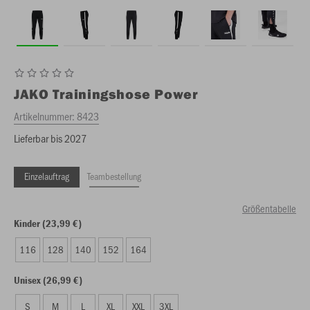
JAKO
Trainingshose Power
Artikelnummer:
8423
Lieferbar bis 2027
Einzelauftrag
Teambestellung
Größentabelle
Kinder (23,99 €)
116
128
140
152
164
Unisex (26,99 €)
S
M
L
XL
XXL
3XL