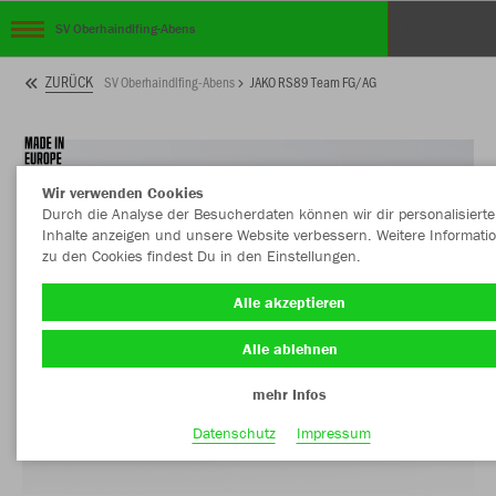
SV Oberhaindlfing-Abens
ZURÜCK
SV Oberhaindlfing-Abens
JAKO RS89 Team FG/AG
Wir verwenden Cookies
Durch die Analyse der Besucherdaten können wir dir personalisierte
Inhalte anzeigen und unsere Website verbessern. Weitere Informati
zu den Cookies findest Du in den Einstellungen.
Alle akzeptieren
Alle ablehnen
mehr Infos
Datenschutz
Impressum