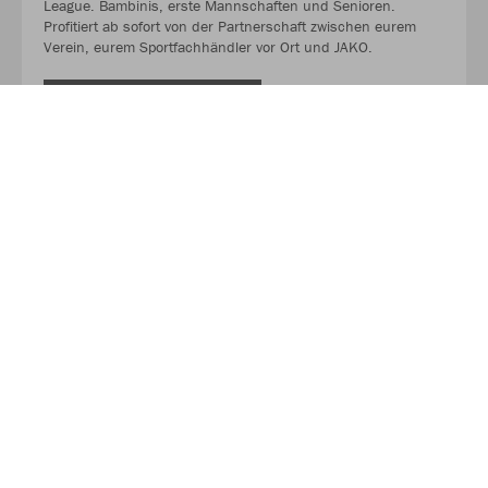
League. Bambinis, erste Mannschaften und Senioren.
Profitiert ab sofort von der Partnerschaft zwischen eurem
Verein, eurem Sportfachhändler vor Ort und JAKO.
MEHR LESEN
Über JAKO
Aus der Garage zum führenden Teamsport-Ausrüster. Die
Erfolgsgeschichte von JAKO beginnt 1989 und dauert bis
heute an. Seit der Gründung ist es das Ziel von JAKO, der