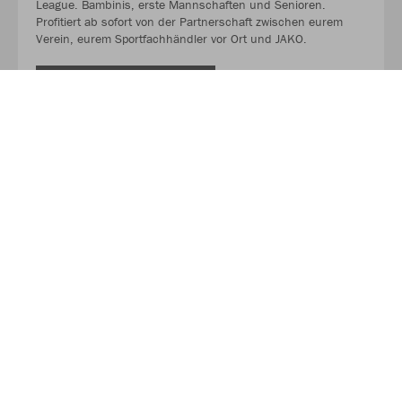
League. Bambinis, erste Mannschaften und Senioren.
Profitiert ab sofort von der Partnerschaft zwischen eurem
Verein, eurem Sportfachhändler vor Ort und JAKO.
MEHR LESEN
Über JAKO
Aus der Garage zum führenden Teamsport-Ausrüster. Die
Erfolgsgeschichte von JAKO beginnt 1989 und dauert bis
heute an. Seit der Gründung ist es das Ziel von JAKO, der