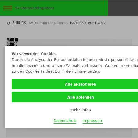
SV Oberhaindlfing-Abens
ZURÜCK
SV Oberhaindlfing-Abens
JAKO RS89 Team FG/AG
Wir verwenden Cookies
Durch die Analyse der Besucherdaten können wir dir personalisierte
Inhalte anzeigen und unsere Website verbessern. Weitere Informati
zu den Cookies findest Du in den Einstellungen.
Alle akzeptieren
Alle ablehnen
mehr Infos
Datenschutz
Impressum