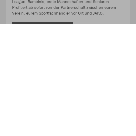
League. Bambinis, erste Mannschaften und Senioren.
Profitiert ab sofort von der Partnerschaft zwischen eurem
Verein, eurem Sportfachhändler vor Ort und JAKO.
MEHR LESEN
Über JAKO
Aus der Garage zum führenden Teamsport-Ausrüster. Die
Erfolgsgeschichte von JAKO beginnt 1989 und dauert bis
heute an. Seit der Gründung ist es das Ziel von JAKO, der