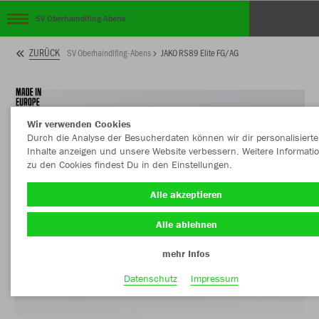
SV Oberhaindlfing-Abens
ZURÜCK
SV Oberhaindlfing-Abens
JAKO RS89 Elite FG/AG
Wir verwenden Cookies
Durch die Analyse der Besucherdaten können wir dir personalisierte
Inhalte anzeigen und unsere Website verbessern. Weitere Informati
zu den Cookies findest Du in den Einstellungen.
Alle akzeptieren
Alle ablehnen
mehr Infos
Datenschutz
Impressum