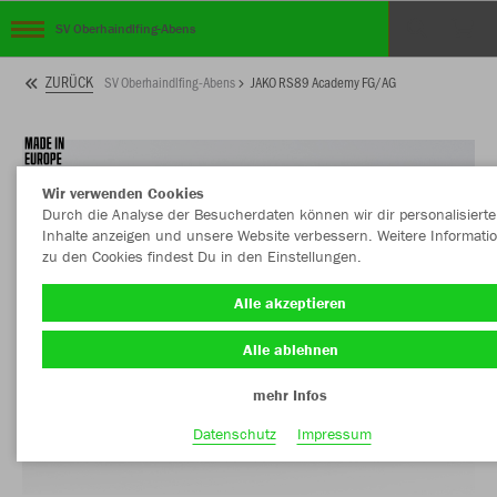
SV Oberhaindlfing-Abens
ZURÜCK
SV Oberhaindlfing-Abens
JAKO RS89 Academy FG/AG
Wir verwenden Cookies
Durch die Analyse der Besucherdaten können wir dir personalisierte
Inhalte anzeigen und unsere Website verbessern. Weitere Informati
zu den Cookies findest Du in den Einstellungen.
Alle akzeptieren
Alle ablehnen
mehr Infos
Datenschutz
Impressum