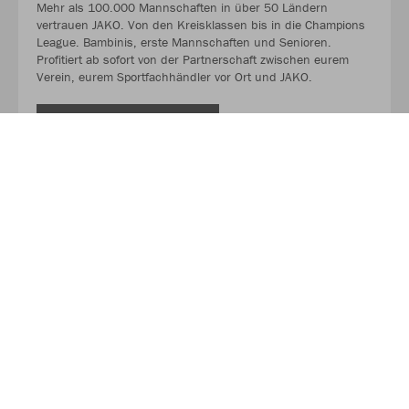
Mehr als 100.000 Mannschaften in über 50 Ländern
vertrauen JAKO. Von den Kreisklassen bis in die Champions
League. Bambinis, erste Mannschaften und Senioren.
Profitiert ab sofort von der Partnerschaft zwischen eurem
Verein, eurem Sportfachhändler vor Ort und JAKO.
MEHR LESEN
Über JAKO
Aus der Garage zum führenden Teamsport-Ausrüster. Die