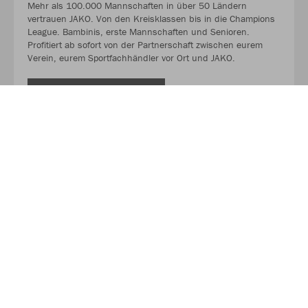
Mehr als 100.000 Mannschaften in über 50 Ländern
vertrauen JAKO. Von den Kreisklassen bis in die Champions
League. Bambinis, erste Mannschaften und Senioren.
Profitiert ab sofort von der Partnerschaft zwischen eurem
Verein, eurem Sportfachhändler vor Ort und JAKO.
MEHR LESEN
Über JAKO
Aus der Garage zum führenden Teamsport-Ausrüster. Die