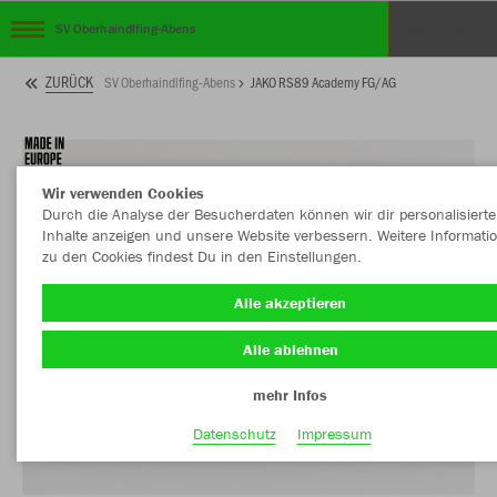
SV Oberhaindlfing-Abens
ZURÜCK
SV Oberhaindlfing-Abens
JAKO RS89 Academy FG/AG
Wir verwenden Cookies
Durch die Analyse der Besucherdaten können wir dir personalisierte
Inhalte anzeigen und unsere Website verbessern. Weitere Informati
zu den Cookies findest Du in den Einstellungen.
Alle akzeptieren
Alle ablehnen
mehr Infos
Datenschutz
Impressum