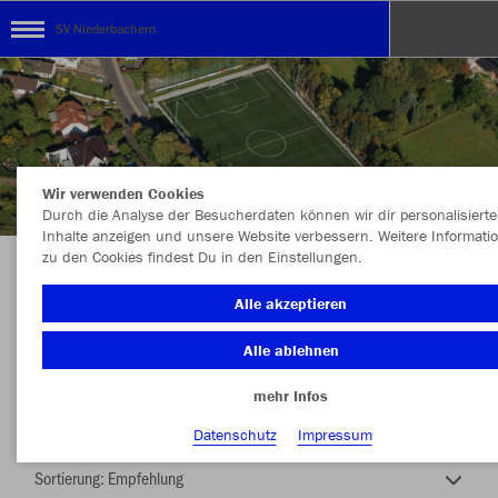
SV Niederbachem
Wir verwenden Cookies
Durch die Analyse der Besucherdaten können wir dir personalisierte
Inhalte anzeigen und unsere Website verbessern. Weitere Informati
zu den Cookies findest Du in den Einstellungen.
SV NIEDERBACHEM TEAMSHOP
Alle akzeptieren
Alle ablehnen
mehr Infos
Nachhaltig
Farbe
Datenschutz
Impressum