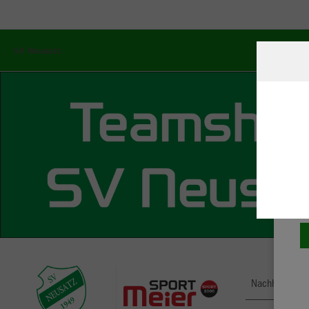
SV Neusatz
W
Du
an
Co
Nachhaltig