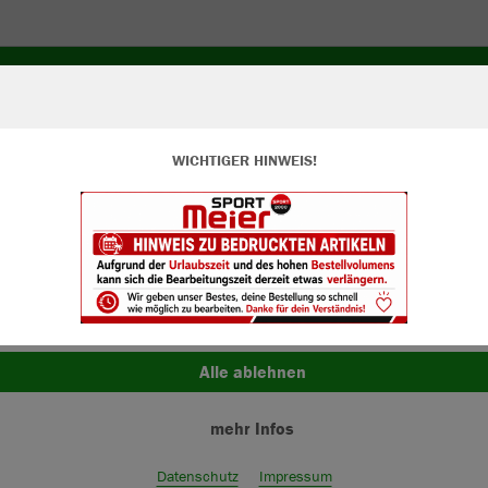
WICHTIGER HINWEIS!
ir verwenden Cookies
rch die Analyse der Besucherdaten können wir dir personalisierte Inhalte
zeigen und unsere Website verbessern. Weitere Informationen zu den
okies findest Du in den Einstellungen.
Alle akzeptieren
Alle ablehnen
mehr Infos
Farbe
Datenschutz
Impressum