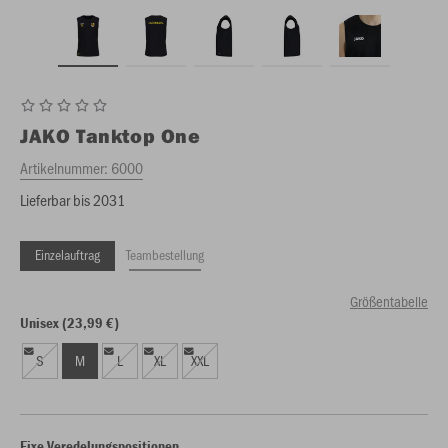
JAKO
Tanktop One
Artikelnummer:
6000
Lieferbar bis 2031
Einzelauftrag
Teambestellung
Größentabelle
Unisex (23,99 €)
S
M
L
XL
XXL
Fixe Veredelungspositionen