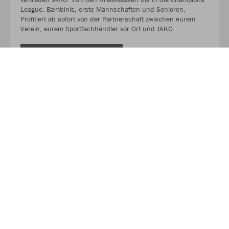
League. Bambinis, erste Mannschaften und Senioren.
Profitiert ab sofort von der Partnerschaft zwischen eurem
Verein, eurem Sportfachhändler vor Ort und JAKO.
MEHR LESEN
Über JAKO
Aus der Garage zum führenden Teamsport-Ausrüster. Die
Erfolgsgeschichte von JAKO beginnt 1989 und dauert bis
heute an. Seit der Gründung ist es das Ziel von JAKO, der