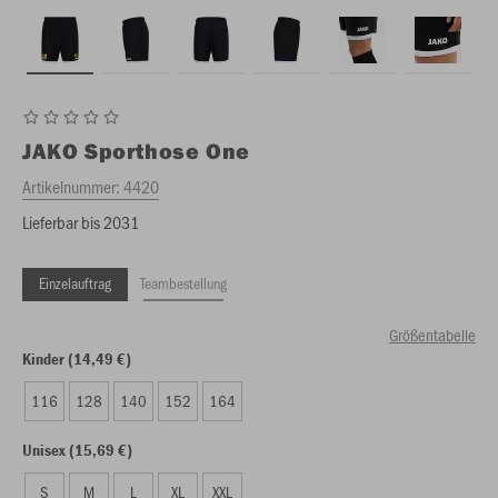
JAKO
Sporthose One
Artikelnummer:
4420
Lieferbar bis 2031
Einzelauftrag
Teambestellung
Größentabelle
Kinder (14,49 €)
116
128
140
152
164
Unisex (15,69 €)
S
M
L
XL
XXL