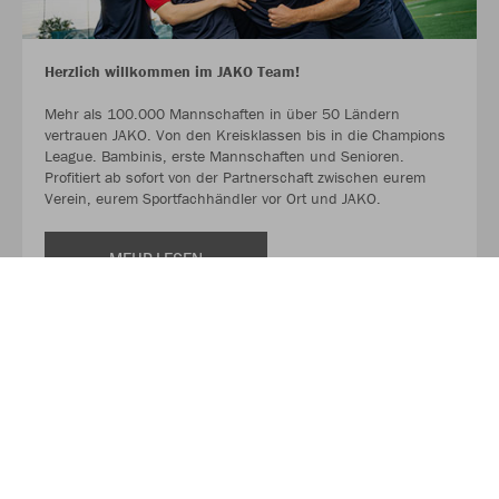
Herzlich willkommen im JAKO Team!
Mehr als 100.000 Mannschaften in über 50 Ländern
vertrauen JAKO. Von den Kreisklassen bis in die Champions
League. Bambinis, erste Mannschaften und Senioren.
Profitiert ab sofort von der Partnerschaft zwischen eurem
Verein, eurem Sportfachhändler vor Ort und JAKO.
MEHR LESEN