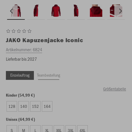
JAKO
Kapuzenjacke Iconic
Artikelnummer:
6824
Lieferbar bis 2027
Einzelauftrag
Teambestellung
Größentabelle
Kinder (54,99 €)
128
140
152
164
Unisex (64,99 €)
S
M
L
XL
XXL
3XL
4XL