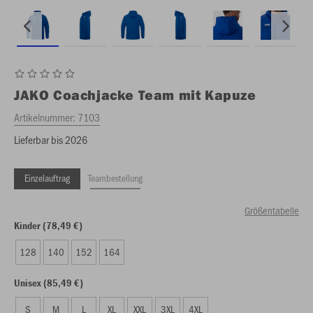
JAKO
Coachjacke Team mit Kapuze
Artikelnummer:
7103
Lieferbar bis 2026
Einzelauftrag
Teambestellung
Größentabelle
Kinder (78,49 €)
128
140
152
164
Unisex (85,49 €)
S
M
L
XL
XXL
3XL
4XL