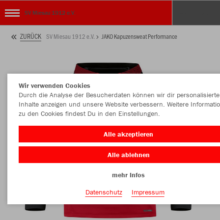
SV Miesau 1912 e.V.
ZURÜCK
SV Miesau 1912 e.V.
JAKO Kapuzensweat Performance
Wir verwenden Cookies
Durch die Analyse der Besucherdaten können wir dir personalisierte
Inhalte anzeigen und unsere Website verbessern. Weitere Informati
zu den Cookies findest Du in den Einstellungen.
Alle akzeptieren
Alle ablehnen
mehr Infos
Datenschutz
Impressum