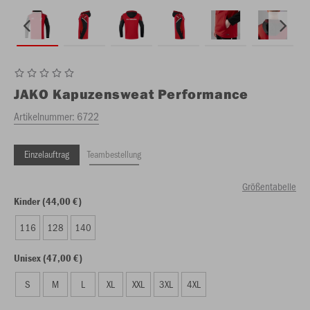
JAKO
Kapuzensweat Performance
Artikelnummer:
6722
Einzelauftrag
Teambestellung
Größentabelle
Kinder (44,00 €)
116
128
140
Unisex (47,00 €)
S
M
L
XL
XXL
3XL
4XL