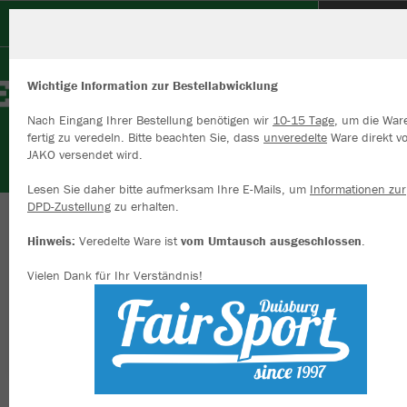
SV Menzelen
Wichtige Information zur Bestellabwicklung
Nach Eingang Ihrer Bestellung benötigen wir
10-15 Tage
, um die War
fertig zu veredeln. Bitte beachten Sie, dass
unveredelte
Ware direkt v
JAKO versendet wird.
Wir verwenden Cookies
Durch die Analyse der Besucherdaten können wir dir personalisierte
Lesen Sie daher bitte aufmerksam Ihre E-Mails, um
Informationen zur
Inhalte anzeigen und unsere Website verbessern. Weitere Informati
DPD-Zustellung
zu erhalten.
zu den Cookies findest Du in den Einstellungen.
Herzlich willkommen im Vereinsshop des SV
Hinweis:
Veredelte Ware ist
vom Umtausch ausgeschlossen
.
Alle akzeptieren
Menzelen
Vielen Dank für Ihr Verständnis!
Alle ablehnen
mehr Infos
Nachhaltig
Farbe
Datenschutz
Impressum