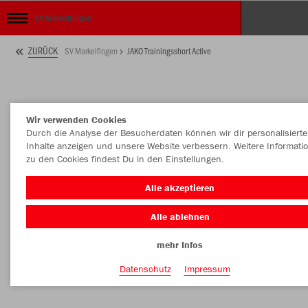
SV Markelfingen
ZURÜCK
SV Markelfingen
JAKO Trainingsshort Active
Wir verwenden Cookies
Durch die Analyse der Besucherdaten können wir dir personalisierte
Inhalte anzeigen und unsere Website verbessern. Weitere Informati
zu den Cookies findest Du in den Einstellungen.
Alle akzeptieren
Alle ablehnen
mehr Infos
Datenschutz
Impressum