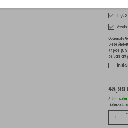
Fixe Verede
Logo 
Verei
Optionale V
Diese Änder
angezeigt. S
berücksichti
Initi
48,99 
Artikel sofo
Lieferzeit: 