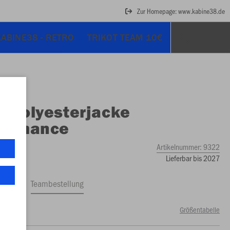
Zur Homepage: www.kabine38.de
KABINE38 - RETRO
TRIKOT TEAM 10€
O
Polyesterjacke
formance
Artikelnummer:
9322
Lieferbar bis 2027
ftrag
Teambestellung
Größentabelle