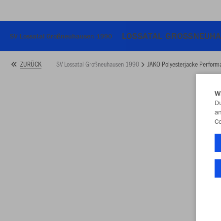
LOSSATAL GROSSNEUHA
SV Lossatal Großneuhausen 1990
SV Lossatal Großneuhausen 1990
JAKO Polyesterjacke Perform
ZURÜCK
W
Du
an
Co