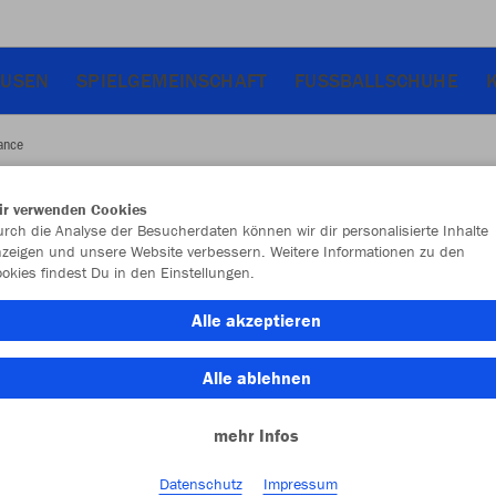
USEN
SPIELGEMEINSCHAFT
FUSSBALLSCHUHE
ance
ir verwenden Cookies
JAK
rch die Analyse der Besucherdaten können wir dir personalisierte Inhalte
zeigen und unsere Website verbessern. Weitere Informationen zu den
Per
okies findest Du in den Einstellungen.
Alle akzeptieren
Alle ablehnen
Einzelau
mehr Infos
Datenschutz
Impressum