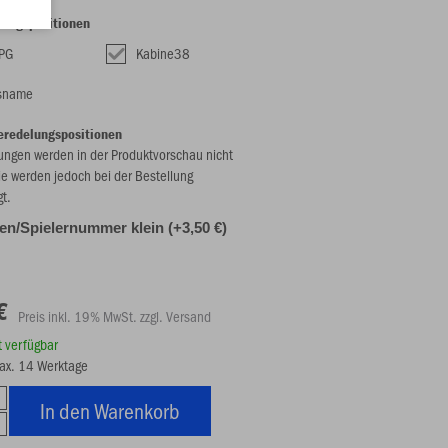
lungspositionen
SPG
Kabine38
nsname
eredelungspositionen
ungen werden in der Produktvorschau nicht
ie werden jedoch bei der Bestellung
gt.
alen/Spielernummer klein (+3,50 €)
€
Preis inkl. 19% MwSt. zzgl. Versand
rt verfügbar
max. 14 Werktage
In den Warenkorb