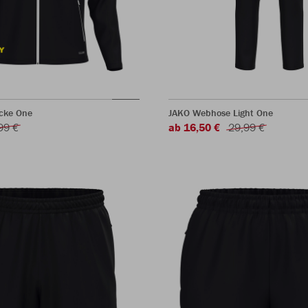
acke One
JAKO Webhose Light One
99 €
ab 16,50 €
29,99 €