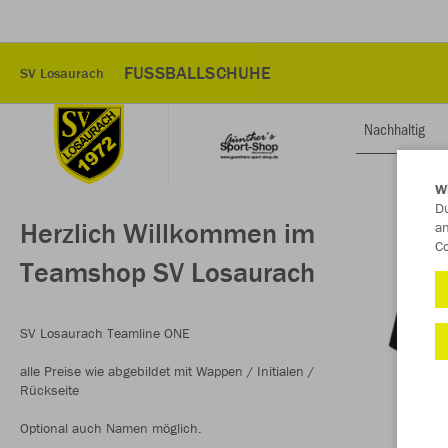
FUSSBALLSCHUHE
SV Losaurach
Nachhaltig
W
Du
Herzlich Willkommen im
an
Co
Teamshop SV Losaurach
SV Losaurach Teamline ONE
alle Preise wie abgebildet mit Wappen / Initialen /
Rückseite
Optional auch Namen möglich.