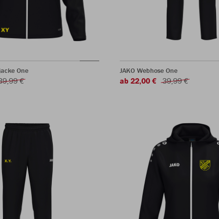
jacke One
JAKO Webhose One
39,99 €
ab 22,00 €
39,99 €