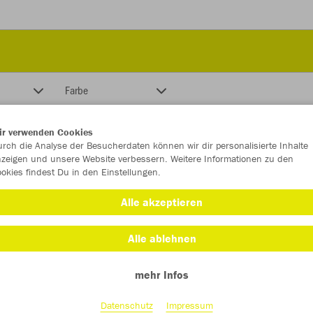
Farbe
ir verwenden Cookies
rch die Analyse der Besucherdaten können wir dir personalisierte Inhalte
zeigen und unsere Website verbessern. Weitere Informationen zu den
okies findest Du in den Einstellungen.
Alle akzeptieren
Alle ablehnen
mehr Infos
Datenschutz
Impressum