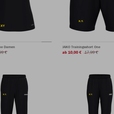
One Damen
JAKO Trainingsshort One
99 €
ab 10,00 €
17,99 €