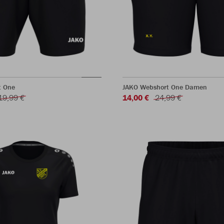
t One
JAKO Webshort One Damen
19,99 €
14,00 €
24,99 €