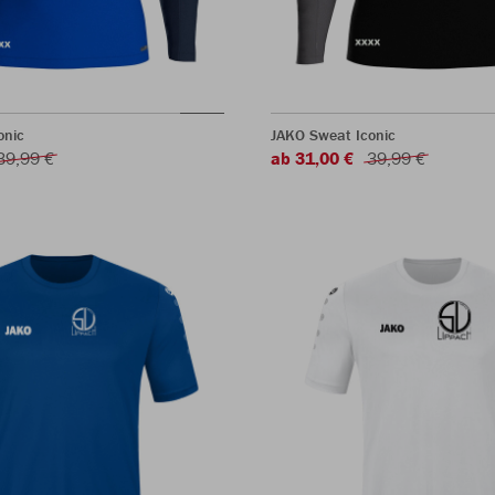
onic
JAKO Sweat Iconic
39,99 €
ab 31,00 €
39,99 €