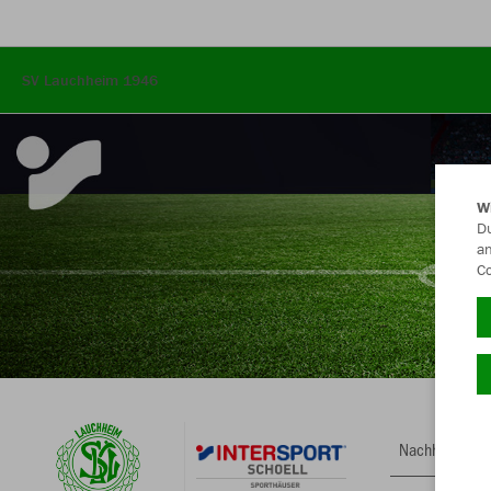
SV Lauchheim 1946
W
Du
an
Co
Nachhaltig