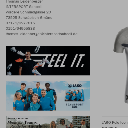
Thomas Leidenberger
INTERSPORT Schoell
Vordere Schmiedgasse 20
73525 Schwäbisch Gmünd
07171/9277815
0151/64955833
thomas.leidenberger@intersportschoell.de
JAKO Polo Icon